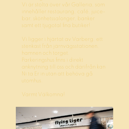
Vi är stolta över vår Galleria, som
innehåller restaurang, café, juice-
bar, skönhetssalonger, banker
samt ett tjugotal fina butiker!
Vi ligger i hjärtat av Varberg, ett
stenkast från järnvägsstationen,
hamnen och torget.
Parkeringshus finns i direkt
anknytning till oss och därifrån kan
Ni ta Er in utan att behöva gå
utomhus.
Varmt Välkomna!