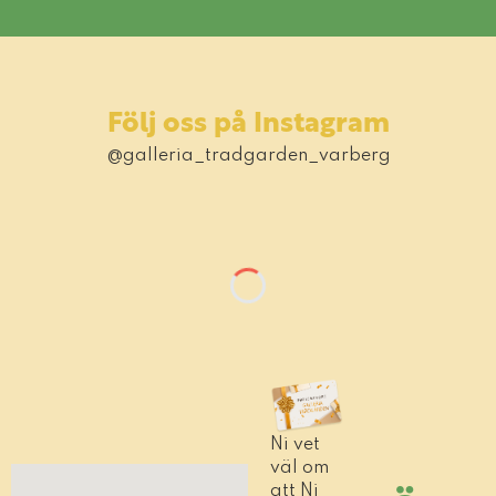
Följ oss på Instagram
@galleria_tradgarden_varberg
Ni vet
väl om
att Ni