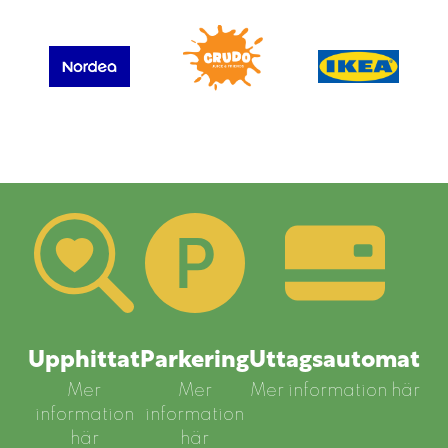
Upphittat
Parkering
Uttagsautomat
Mer
Mer
Mer information här
information
information
här
här